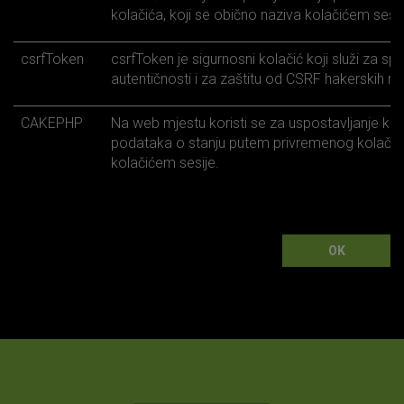
kolačića, koji se obično naziva kolačićem sesij
csrfToken
csrfToken je sigurnosni kolačić koji služi za sp
autentičnosti i za zaštitu od CSRF hakerskih n
CAKEPHP
Na web mjestu koristi se za uspostavljanje kori
podataka o stanju putem privremenog kolačića
kolačićem sesije.
OK