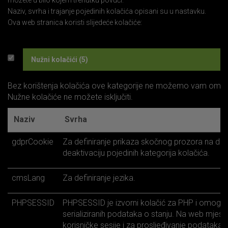
možete u bilo kojem trenutku povući.
Naziv, svrha i trajanje pojedinih kolačića opisani su u nastavku.
Ova web stranica koristi slijedeće kolačiće:
Nužni kolačići (5)
Bez korištenja kolačića ove kategorije ne možemo vam omoguć
Nužne kolačiće ne možete isključiti.
Naziv
Svrha
gdprCookie
Za definiranje prikaza skočnog prozora na dnu st
deaktivaciju pojedinih kategorija kolačića.
cmsLang
Za definiranje jezika.
PHPSESSID
PHPSESSID je izvorni kolačić za PHP i omogu
serializiranih podataka o stanju. Na web mjestu
korisničke sesije i za prosljeđivanje podataka