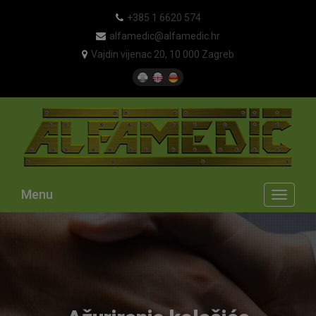
+385 1 6620 574
alfamedic@alfamedic.hr
Vajdin vijenac 20, 10 000 Zagreb
Menu
Toggle
navigati